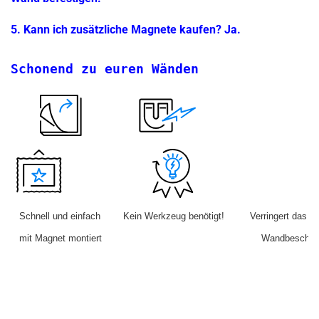
5. Kann ich zusätzliche Magnete kaufen? Ja.
Schonend zu euren Wänden
   Schnell und einfach        Kein Werkzeug benötigt!         Verringert das Ris
   mit Magnet montiert                                                        Wand