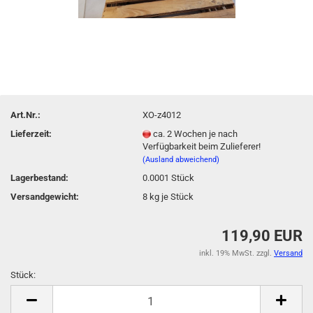
Art.Nr.:
XO-z4012
Lieferzeit:
ca. 2 Wochen je nach
Verfügbarkeit beim Zulieferer!
(Ausland abweichend)
Lagerbestand:
0.0001
Stück
Versandgewicht:
8
kg je Stück
119,90 EUR
inkl. 19% MwSt. zzgl.
Versand
Stück:
Stück