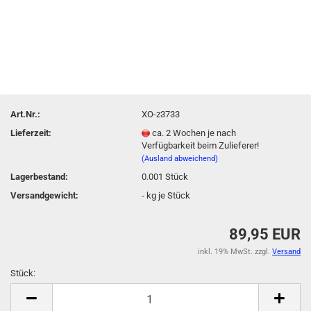
Art.Nr.:
XO-z3733
Lieferzeit:
ca. 2 Wochen je nach
Verfügbarkeit beim Zulieferer!
(Ausland abweichend)
Lagerbestand:
0.001
Stück
Versandgewicht:
-
kg je Stück
89,95 EUR
inkl. 19% MwSt. zzgl.
Versand
Stück:
Stück