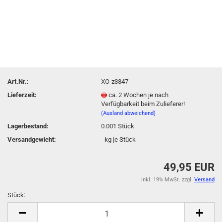
Art.Nr.:
XO-z3847
Lieferzeit:
ca. 2 Wochen je nach
Verfügbarkeit beim Zulieferer!
(Ausland abweichend)
Lagerbestand:
0.001
Stück
Versandgewicht:
-
kg je Stück
49,95 EUR
inkl. 19% MwSt. zzgl.
Versand
Stück:
Stück