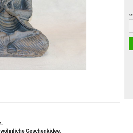
St
St
s.
ewöhnliche Geschenkidee.