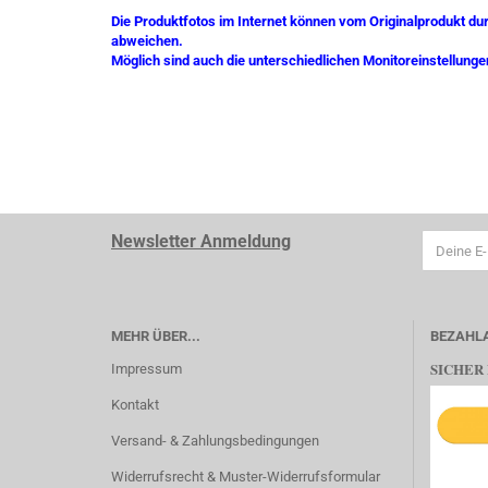
Die Produktfotos im Internet können vom Originalprodukt du
abweichen.
Möglich sind auch die unterschiedlichen Monitoreinstellunge
Newsletter Anmeldung
MEHR ÜBER...
BEZAHL
SICHER
Impressum
Kontakt
Versand- & Zahlungsbedingungen
Widerrufsrecht & Muster-Widerrufsformular