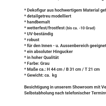
* Dekofigur aus hochwertigem Material gef
* detailgetreu modelliert
* handbemalt
* wetterfest/frostfest
(bis ca. -10 Grad)
* UV-beständig
* robust
* für den Innen - u. Aussenbereich geeigne
* ein absoluter Hingucker
* in hoher Qualität
* Farbe: Grau
* Maße ca.: H 44 cm / B 31 cm / T 21 cm
* Gewicht: ca. kg
Besichtigung in unserem Showroom mit Ve
Selbstabholung nach telefonischer Termin