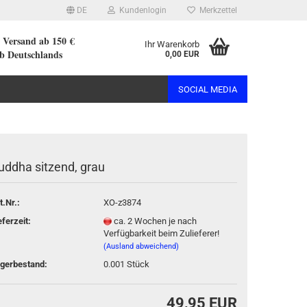
DE
Kundenlogin
Merkzettel
r Versand ab 150 €
Ihr Warenkorb
lb Deutschlands
0,00 EUR
SOCIAL MEDIA
uddha sitzend, grau
rstellen
t.Nr.:
XO-z3874
rt vergessen?
eferzeit:
ca. 2 Wochen je nach
Verfügbarkeit beim Zulieferer!
(Ausland abweichend)
gerbestand:
0.001
Stück
49,95 EUR