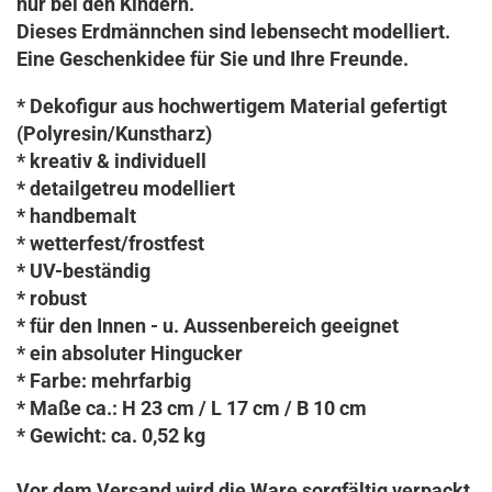
nur bei den Kindern.
Dieses Erdmännchen sind lebensecht modelliert.
Eine Geschenkidee für Sie und Ihre Freunde.
* Dekofigur aus hochwertigem Material gefertigt
(Polyresin/Kunstharz)
* kreativ & individuell
* detailgetreu modelliert
* handbemalt
* wetterfest/frostfest
* UV-beständig
* robust
* für den Innen - u. Aussenbereich geeignet
* ein absoluter Hingucker
* Farbe: mehrfarbig
* Maße ca.: H 23 cm / L 17 cm / B 10 cm
* Gewicht: ca. 0,52 kg
Vor dem Versand wird die Ware sorgfältig verpackt.