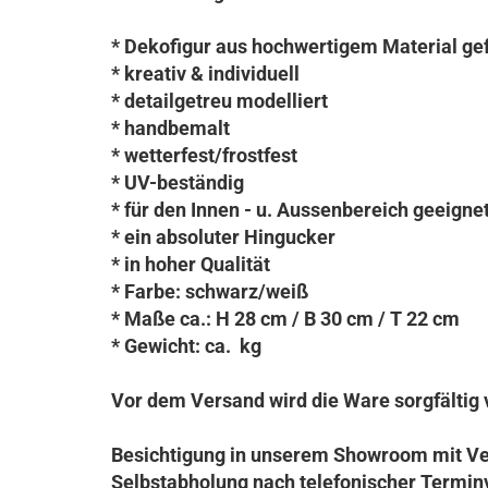
* Dekofigur aus hochwertigem Material gef
* kreativ & individuell
* detailgetreu modelliert
* handbemalt
* wetterfest/frostfest
* UV-beständig
* für den Innen - u. Aussenbereich geeigne
* ein absoluter Hingucker
* in hoher Qualität
* Farbe: schwarz/weiß
* Maße ca.: H 28 cm / B 30 cm / T 22 cm
* Gewicht: ca. kg
Vor dem Versand wird die Ware sorgfältig 
Besichtigung in unserem Showroom mit Ve
Selbstabholung nach telefonischer Termin