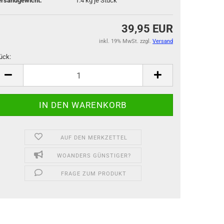
rsandgewicht:
1.4
kg je Stück
39,95 EUR
inkl. 19% MwSt. zzgl.
Versand
ück:
ück
AUF DEN MERKZETTEL
WOANDERS GÜNSTIGER?
FRAGE ZUM PRODUKT