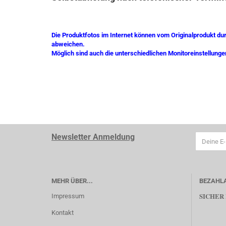
Die Produktfotos im Internet können vom Originalprodukt du
abweichen.
Möglich sind auch die unterschiedlichen Monitoreinstellunge
Newsletter Anmeldung
MEHR ÜBER...
BEZAHL
SICHER
Impressum
Kontakt