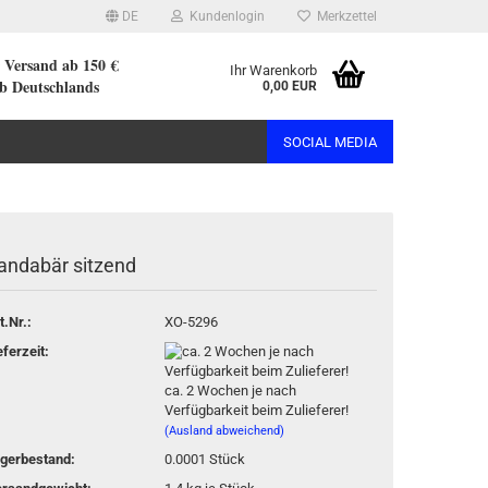
DE
Kundenlogin
Merkzettel
r Versand ab 150 €
Ihr Warenkorb
lb Deutschlands
0,00 EUR
SOCIAL MEDIA
andabär sitzend
rstellen
t.Nr.:
XO-5296
rt vergessen?
eferzeit:
ca. 2 Wochen je nach
Verfügbarkeit beim Zulieferer!
(Ausland abweichend)
gerbestand:
0.0001
Stück