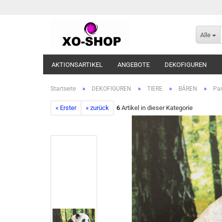
Alle
AKTIONSARTIKEL
ANGEBOTE
DEKOFIGUREN
»
»
»
»
Startseite
DEKOFIGUREN
TIERE
BÄREN
Pan
« Erster
« zurück
6
Artikel in dieser Kategorie