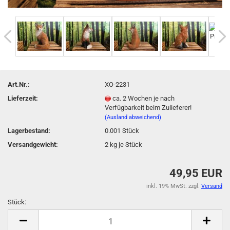
Art.Nr.:
XO-2231
Lieferzeit:
ca. 2 Wochen je nach
Verfügbarkeit beim Zulieferer!
(Ausland abweichend)
Lagerbestand:
0.001
Stück
Versandgewicht:
2
kg je Stück
49,95 EUR
inkl. 19% MwSt. zzgl.
Versand
Stück:
Stück