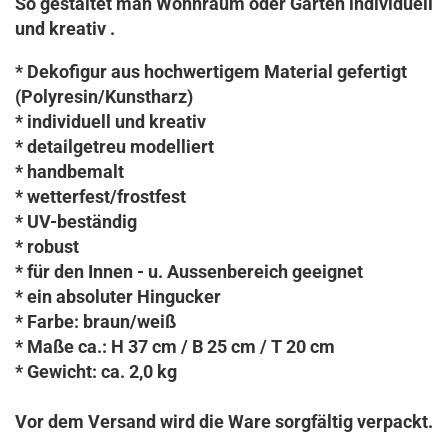
So gestaltet man Wohnraum oder Garten individuell
und kreativ .
* Dekofigur aus hochwertigem Material gefertigt
(Polyresin/Kunstharz)
* individuell und kreativ
* detailgetreu modelliert
* handbemalt
* wetterfest/frostfest
* UV-beständig
* robust
* für den Innen - u. Aussenbereich geeignet
* ein absoluter Hingucker
* Farbe: braun/weiß
* Maße ca.: H 37 cm / B 25 cm / T 20 cm
* Gewicht: ca. 2,0 kg
Vor dem Versand wird die Ware sorgfältig verpackt.