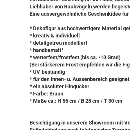
Liebhaber von Raubvögeln werden begeiste
Eine aussergewöhnliche Geschenkidee für 
* Dekofigur aus hochwertigem Material gef
* kreativ & individuell
* detailgetreu modelliert
* handbemalt*
* wetterfest/frostfest (bis ca. -10 Grad)
(Bei stärkerem Frost empfehlen wir die Fig
* UV-beständig
* für den Innen- u. Aussenbereich geeignet
* ein absoluter Hingucker
* Farbe: Braun
* Maße ca.: H 66 cm / B 28 cm / T 30 cm
Besichtigung in unserem Showroom mit Ve
Selbstabholung nach telefonischer Termin