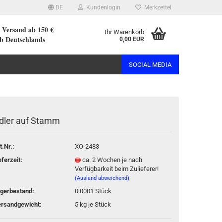
DE
Kundenlogin
Merkzettel
r Versand ab 150 €
Ihr Warenkorb
lb Deutschlands
0,00 EUR
SOCIAL MEDIA
dler auf Stamm
rstellen
t.Nr.:
XO-2483
rt vergessen?
eferzeit:
ca. 2 Wochen je nach
Verfügbarkeit beim Zulieferer!
(Ausland abweichend)
gerbestand:
0.0001
Stück
rsandgewicht:
5
kg je Stück