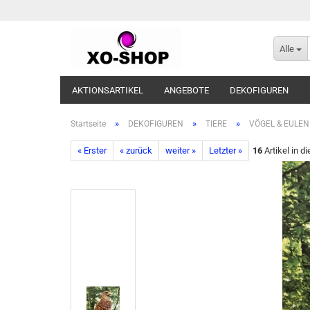
Alle
AKTIONSARTIKEL
ANGEBOTE
DEKOFIGUREN
»
»
»
Startseite
DEKOFIGUREN
TIERE
VÖGEL & EULEN
« Erster
« zurück
weiter »
Letzter »
16
Artikel in d