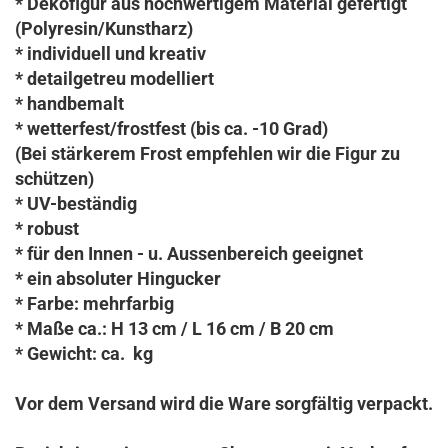
* Dekofigur aus hochwertigem Material gefertigt
(Polyresin/Kunstharz)
* individuell und kreativ
* detailgetreu modelliert
* handbemalt
* wetterfest/frostfest (bis ca. -10 Grad)
(Bei stärkerem Frost empfehlen wir die Figur zu
schützen)
* UV-beständig
* robust
* für den Innen - u. Aussenbereich geeignet
* ein absoluter Hingucker
* Farbe: mehrfarbig
* Maße ca.: H 13 cm / L 16 cm / B 20 cm
* Gewicht: ca. kg
Vor dem Versand wird die Ware sorgfältig verpackt.