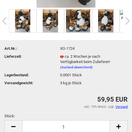
Art.Nr.:
XO-1724
Lieferzeit:
ca. 2 Wochen je nach
Verfügbarkeit beim Zulieferer!
(Ausland abweichend)
Lagerbestand:
0.0001
Stück
Versandgewicht:
3
kg je Stück
59,95 EUR
inkl. 19% MwSt. zzgl.
Versand
Stück:
Stück