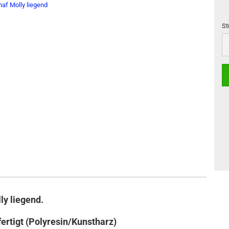
St
St
ly liegend.
ertigt (Polyresin/Kunstharz)