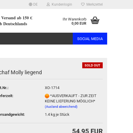
DE
Kundenlogin
Merkzettel
r Versand ab 150 €
Ihr Warenkorb
lb Deutschlands
0,00 EUR
SOCIAL MEDIA
SOLD OUT
chaf Molly liegend
rstellen
t.Nr.:
XO-1714
rt vergessen?
eferzeit:
*AUSVERKAUFT - ZUR ZEIT
KEINE LIEFERUNG MÖGLICH*
(Ausland abweichend)
rsandgewicht:
1.4
kg je Stück
54,95 EUR