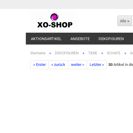
Alle
AKTIONSARTIKEL
ANGEBOTE
DEKOFIGUREN
»
»
»
»
Startseite
DEKOFIGUREN
TIERE
SCHAFE
S
« Erster
« zurück
weiter »
Letzter »
30
Artikel in d