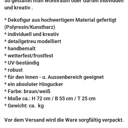
So gestaltet man Wohnraum oder Garten individuell
und kreativ .
* Dekofigur aus hochwertigem Material gefertigt
(Polyresin/Kunstharz)
* individuell und kreativ
* detailgetreu modelliert
* handbemalt
* wetterfest/frostfest
* UV-beständig
* robust
* für den Innen - u. Aussenbereich geeignet
* ein absoluter Hingucker
* Farbe: braun/weiß
* Maße ca.: H 72 cm / B 55 cm / T 25 cm
* Gewicht: ca. kg
Vor dem Versand wird die Ware sorgfältig verpackt.