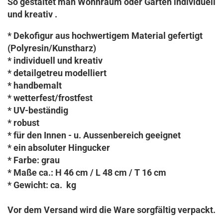
So gestaltet man Wohnraum oder Garten individuell
und kreativ .
* Dekofigur aus hochwertigem Material gefertigt
(Polyresin/Kunstharz)
* individuell und kreativ
* detailgetreu modelliert
* handbemalt
* wetterfest/frostfest
* UV-beständig
* robust
* für den Innen - u. Aussenbereich geeignet
* ein absoluter Hingucker
* Farbe: grau
* Maße ca.: H 46 cm / L 48 cm / T 16 cm
* Gewicht: ca. kg
Vor dem Versand wird die Ware sorgfältig verpackt.